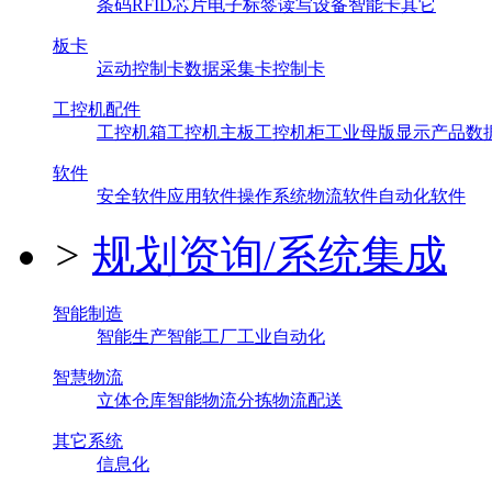
条码
RFID芯片
电子标签
读写设备
智能卡
其它
板卡
运动控制卡
数据采集卡
控制卡
工控机配件
工控机箱
工控机主板
工控机柜
工业母版
显示产品
数
软件
安全软件
应用软件
操作系统
物流软件
自动化软件
>
规划资询/系统集成
智能制造
智能生产
智能工厂
工业自动化
智慧物流
立体仓库
智能物流
分拣
物流配送
其它系统
信息化