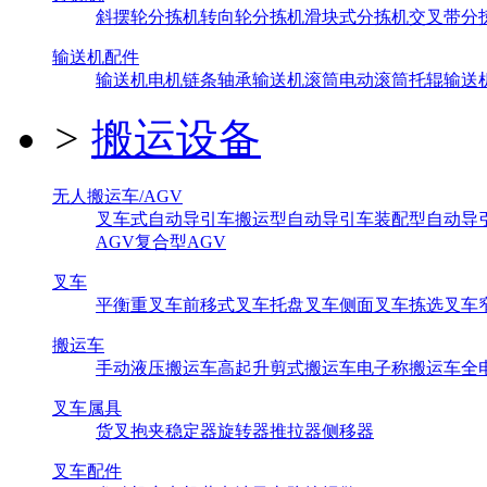
斜摆轮分拣机
转向轮分拣机
滑块式分拣机
交叉带分
输送机配件
输送机电机
链条
轴承
输送机滚筒
电动滚筒
托辊
输送
>
搬运设备
无人搬运车/AGV
叉车式自动导引车
搬运型自动导引车
装配型自动导
AGV
复合型AGV
叉车
平衡重叉车
前移式叉车
托盘叉车
侧面叉车
拣选叉车
搬运车
手动液压搬运车
高起升剪式搬运车
电子称搬运车
全
叉车属具
货叉
抱夹
稳定器
旋转器
推拉器
侧移器
叉车配件