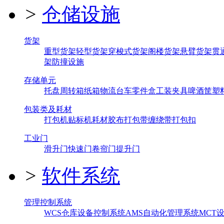
>
仓储设施
货架
重型货架
轻型货架
穿梭式货架
阁楼货架
悬臂货架
贯
架
防撞设施
存储单元
托盘
周转箱
纸箱
物流台车
零件盒
工装夹具
啤酒筐
塑
包装类及耗材
打包机
贴标机
耗材
胶布
打包带
缠绕带
打包扣
工业门
滑升门
快速门
卷帘门
提升门
>
软件系统
管理控制系统
WCS仓库设备控制系统
AMS自动化管理系统
MCT