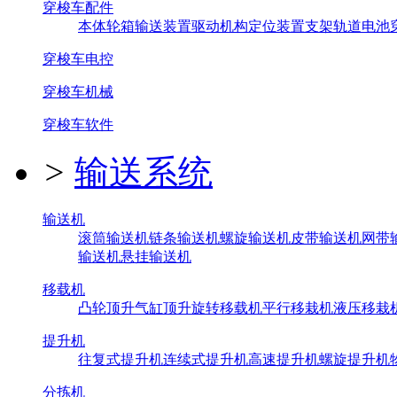
穿梭车配件
本体
轮箱
输送装置
驱动机构
定位装置
支架
轨道
电池
穿梭车电控
穿梭车机械
穿梭车软件
>
输送系统
输送机
滚筒输送机
链条输送机
螺旋输送机
皮带输送机
网带
输送机
悬挂输送机
移载机
凸轮顶升
气缸顶升
旋转移载机
平行移栽机
液压移栽
提升机
往复式提升机
连续式提升机
高速提升机
螺旋提升机
分拣机