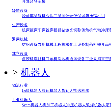
升降台
登车桥
冷链设备
冷藏车
除湿机
冷库门
温度记录仪
保温箱
压缩机组
生产设备
机床
锯床
车床
铣床
摇臂钻
激光切割
倒角机
气动冲床
通用机械
纺织设备
农用机械
工程机械
化工设备
制药机械
食品
其它设备
点胶机
螺丝机
口罩机
洗地机
通风设备
工业风扇
真空
>
机器人
物流行业
码垛机器人
搬运机器人
货到人拣选机器
工业机器人
Scara机器人
机加工机器人
冲压机器人
弧焊机器人
喷