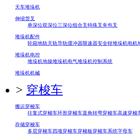
天车堆垛机
伸缩货叉
单深位
双深位
三深位
组合叉
特殊叉
夹包叉
堆垛机配件
轮箱
地轨
天轨
导轨
缓冲器
限速器
安全钳
堆垛机电机
堆垛机电控
堆垛机地操
堆垛机电气
堆垛机控制系统
堆垛机机械
>
穿梭车
搬运穿梭车
往复式穿梭车
环形穿梭车
直角转弯穿梭车
高速穿梭
存储穿梭车
多层穿梭车
四项穿梭车
穿梭板
穿梭车系统
字母车