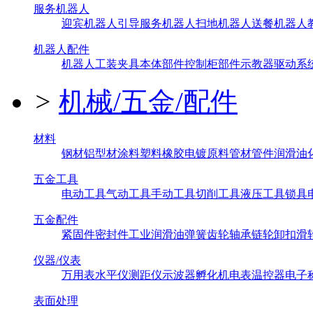
服务机器人
迎宾机器人
引导服务机器人
扫地机器人
送餐机器人
机器人配件
机器人工装夹具
本体部件
控制柜部件
示教器
驱动系
>
机械/五金/配件
材料
钢材
铝型材
涂料
塑料橡胶
电镀原料
管材管件
润滑油
五金工具
电动工具
气动工具
手动工具
切削工具
液压工具
锁具
五金配件
紧固件
密封件
工业润滑油
弹簧
齿轮
轴承
链轮
卸扣
滑
仪器/仪表
万用表
水平仪
测距仪
示波器
孵化机
电表
温控器
电子
表面处理