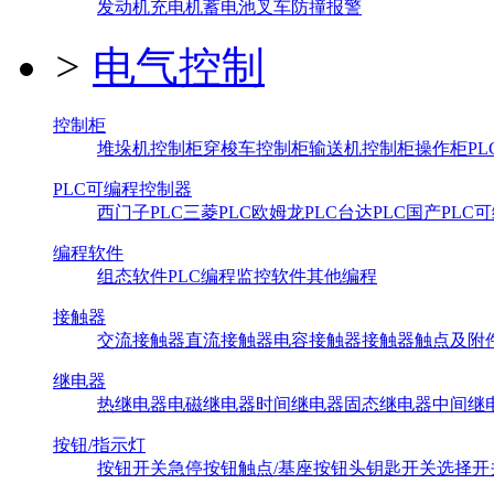
发动机
充电机
蓄电池
叉车防撞报警
>
电气控制
控制柜
堆垛机控制柜
穿梭车控制柜
输送机控制柜
操作柜
P
PLC可编程控制器
西门子PLC
三菱PLC
欧姆龙PLC
台达PLC
国产PLC
可
编程软件
组态软件
PLC编程
监控软件
其他编程
接触器
交流接触器
直流接触器
电容接触器
接触器触点及附
继电器
热继电器
电磁继电器
时间继电器
固态继电器
中间继
按钮/指示灯
按钮开关
急停按钮
触点/基座
按钮头
钥匙开关
选择开