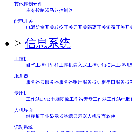
其他控制元件
主令控制器
马达控制器
配电开关
电涌防雷开关
转换开关
刀开关
隔离开关
负荷开关
开
>
信息系统
工控机
研华工控机
研祥工控机
嵌入式工控机
触摸屏工控机
服务器
服务器
云服务器
服务器租用
服务器机柜
串口服务器
专用机
工作站
DVR
电脑
图像工作站
无盘工作站
工作站电脑
人机界面
触摸屏
工业显示器
终端显示器
人机界面软件
识别系统